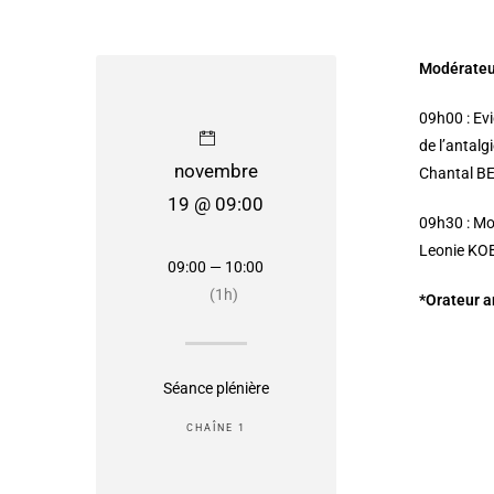
Modérateur
09h00
:
Ev
de l’antalg
novembre
Chantal B
19 @ 09:00
09h30 :
Mod
Leonie KO
09:00 — 10:00
(1h)
*Orateur 
Séance plénière
CHAÎNE 1