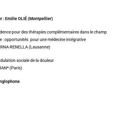
 : Emilie OLIÉ (Montpellier)
idence pour des thérapies complémentaires dans le champ
ie : opportunités pour une médecine intégrative
ERNA-RENELLA (Lausanne)
ulation sociale de la douleur
BAN
*
(Paris)
anglophone