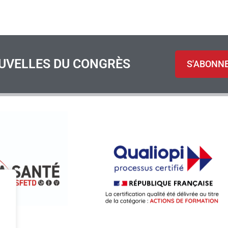
UVELLES DU CONGRÈS
S'ABONN
S
.