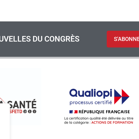
UVELLES DU CONGRÈS
S'ABONN
S
.