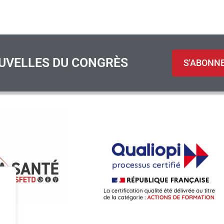
UVELLES DU CONGRÈS
S'ABONN
S
.