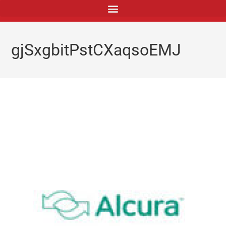
principal
gjSxgbitPstCXaqsoEMJ