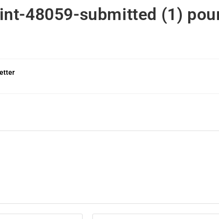
nt-48059-submitted (1) pou
etter